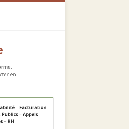
e
orme.
cter en
bilité – Facturation
 Publics – Appels
es – RH