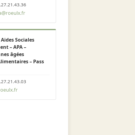
.27.21.43.36
@roeulx.fr
 Aides Sociales
nt – APA –
nnes âgées
limentaires – Pass
.27.21.43.03
oeulx.fr