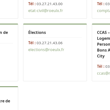
Tél :
03.27.21.43.00
Tél :
03
etat-civil@roeulx.fr
compta
n de
Élections
CCAS –
Logeme
Tél :
03.27.21.43.06
Perso
elections@roeulx.fr
Bons A
City
Tél :
03
ccas@r
tre de