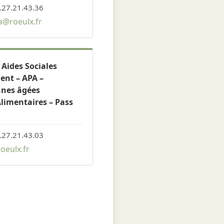
.27.21.43.36
@roeulx.fr
 Aides Sociales
nt – APA –
nnes âgées
limentaires – Pass
.27.21.43.03
oeulx.fr