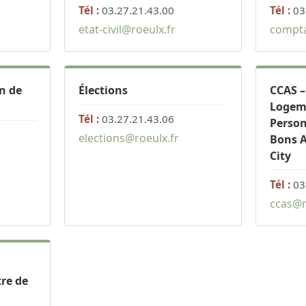
Tél :
03.27.21.43.00
Tél :
03
etat-civil@roeulx.fr
compta
n de
Élections
CCAS –
Logeme
Tél :
03.27.21.43.06
Perso
elections@roeulx.fr
Bons A
City
Tél :
03
ccas@r
tre de