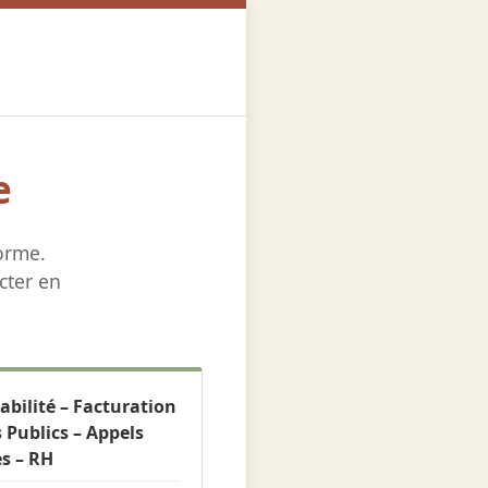
e
orme.
cter en
bilité – Facturation
 Publics – Appels
es – RH